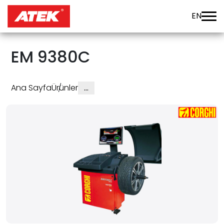
EN
EM 9380C
Ana Sayfa
Ürünler
…