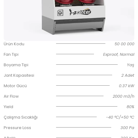
Ürün Kodu
50 00 000
Fan Tipi
Exproof, Normal
Boyama Tipi
Yaş
Jant Kapasitesi
2 Adet
Motor Gücü
0.37 kW
Air Flow
2000 m3/h
Yield
80%
Çalışma Sıcaklığı
-40 °C/+50 °C
Pressure Loss
300 Pa