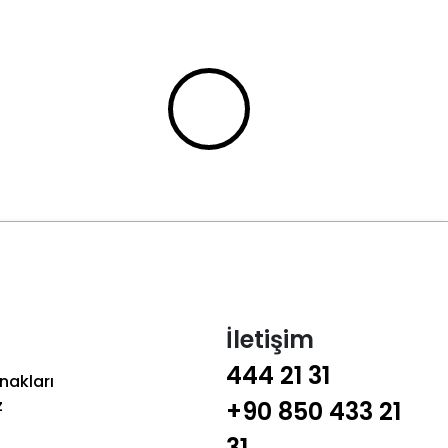
İletişim
444 21 31
nakları
z
+90 850 433 21
31