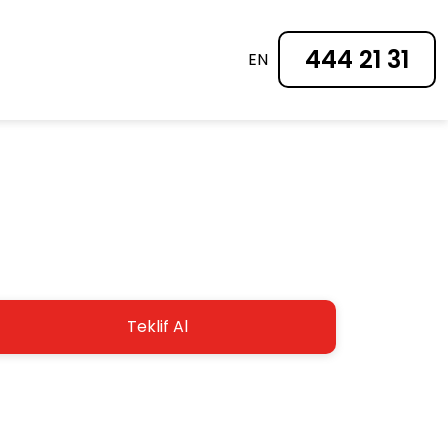
444 21 31
EN
Teklif Al